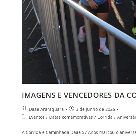
IMAGENS E VENCEDORES DA C
Daae Araraquara
3 de junho de 2026
Eventos
/
Datas comemorativas
/
Corrida
/
Aniversá
A Corrida e Caminhada Daae 57 Anos marcou o aniversá