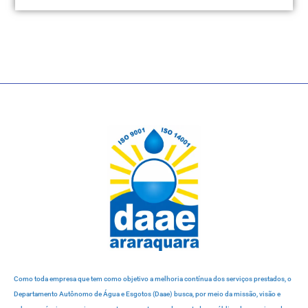
Como toda empresa que tem como objetivo a melhoria contínua dos serviços prestados, o
Departamento Autônomo de Água e Esgotos (Daae) busca, por meio da missão, visão e