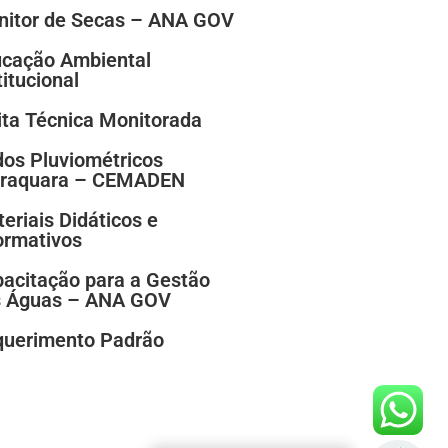
itor de Secas – ANA GOV
cação Ambiental
titucional
ita Técnica Monitorada
os Pluviométricos
araquara – CEMADEN
eriais Didáticos e
ormativos
acitação para a Gestão
s Águas – ANA GOV
uerimento Padrão