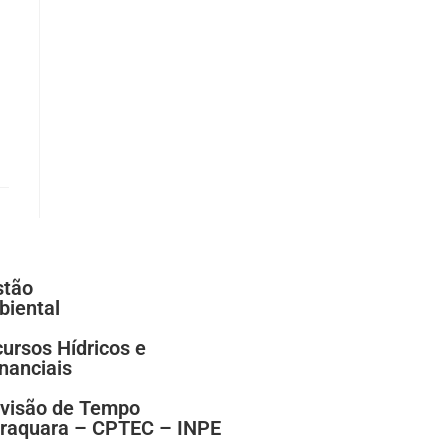
stão
iental
ursos Hídricos e
anciais
visão de Tempo
raquara – CPTEC – INPE