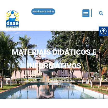
Atendimento Online
MATERIAIS DIDÁTICOS E
INFORMATIVOS
Início
»
Materiais Didáticos e Informativos