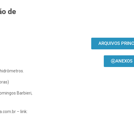
ão de
ARQUIVOS PRINC
ANEXOS
 hidrômetros.
oras)
omingos Barbieri,
.com.br – link: