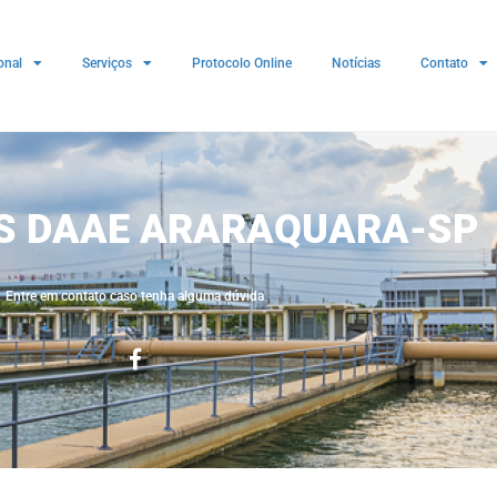
onal
Serviços
Protocolo Online
Notícias
Contato
ES DAAE ARARAQUARA-SP
Entre em contato caso tenha alguma dúvida