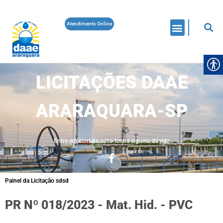
Atendimento Online
LICITAÇÕES DAAE
ARARAQUARA-SP
Entre em contato caso tenha alguma dúvida
Painel da Licitação sdsd
PR Nº 018/2023 - Mat. Hid. - PVC