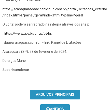
ENDEREÇO ELETRÔNICO:
https://araraquaradaae.cebicloud.com.br/portal_licitacoes_externo
/index.html#/painel/geral/index.html#/painel/geral
O Edital poderá ser retirado na íntegra através dos sites:
.
https://www.gov.br/pncp/pt-br
;
. daaeararaquara.com.br – link: Painel de Licitações.
Araraquara (SP), 23 de fevereiro de 2024.
Delorges Mano
Superintendente
ARQUIVOS PRINCIPAIS
ANEXOS