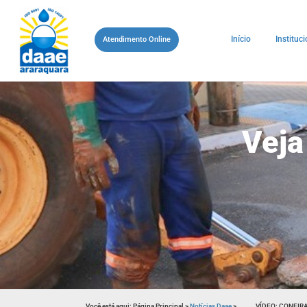
Início
Instituci
Atendimento Online
Veja
Você está aqui:
Página Principal
>
Notícias Daae
>
VÍDEO: CONFIR