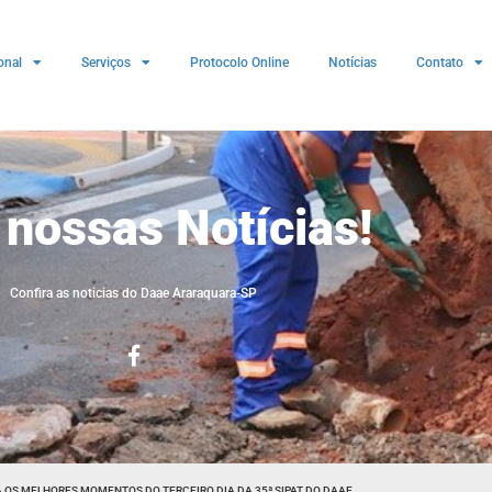
onal
Serviços
Protocolo Online
Notícias
Contato
 nossas Notícias!
Confira as noticias do Daae Araraquara-SP
A OS MELHORES MOMENTOS DO TERCEIRO DIA DA 35ª SIPAT DO DAAE