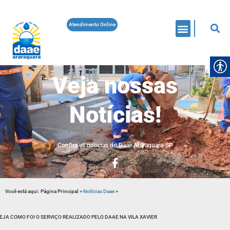
Atendimento Online
Veja nossas
Notícias!
Confira as noticias do Daae Araraquara-SP
Você está aqui:
Página Principal
>
Notícias Daae
>
EJA COMO FOI O SERVIÇO REALIZADO PELO DAAE NA VILA XAVIER