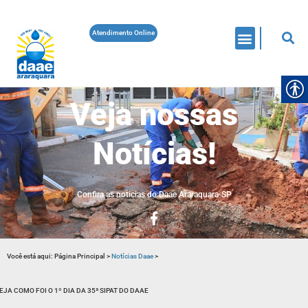
Atendimento Online
Veja nossas
Notícias!
Confira as noticias do Daae Araraquara-SP
Você está aqui:
Página Principal
>
Notícias Daae
>
EJA COMO FOI O 1º DIA DA 35ª SIPAT DO DAAE