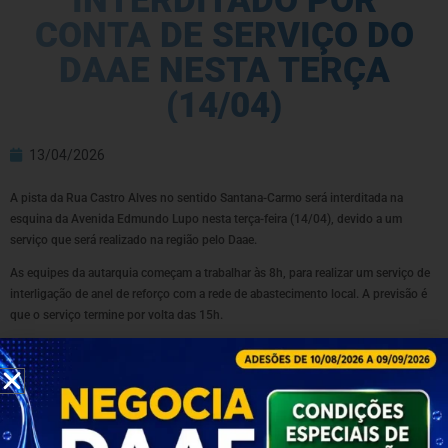
INTERDITADO POR
CONTA DE SERVIÇO DO
DAAE NESTA TERÇA
(14/04)
13/04/2026
A pista da Rua Castro Alves no sentido Santana-Carmo será interditada na
esquina da Avenida Edmundo Lupo nesta terça-feira (14/04), devido a um
serviço que será realizado na região pelo Daae.
As equipes da autarquia começam a trabalhar às 8h, para realizar um serviço de
interligação de anel de reforço com a rede de abastecimento local. A previsão é
que o serviço termine por volta das 15h.
Durante a realização do trabalho, haverá possibilidade de baixa pressão ou
desabastecimento de água nos bairros Santana, Morumbi e Laranjeiras. A partir
deste horário, a água deve retornar de forma gradual aos imóveis.
Informações: 0800 602 2324
Para solicitação de serviços, utilize o WhatsApp