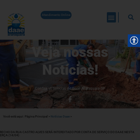
Atendimento Online
Veja nossas
Notícias!
Confira as noticias do Daae Araraquara-SP
Você está aqui:
Página Principal
>
Notícias Daae
>
RECHO DA RUA CASTRO ALVES SERÁ INTERDITADO POR CONTA DE SERVIÇO DO DAAE NESTA
ERÇA (14/04)