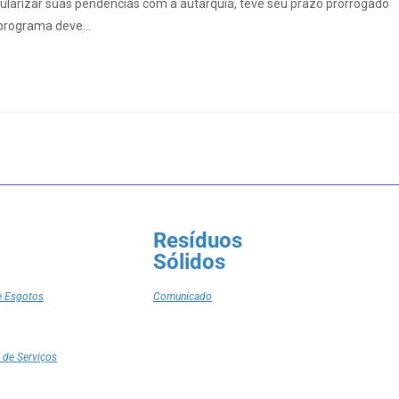
ularizar suas pendências com a autarquia, teve seu prazo prorrogado
o programa deve…
Resíduos
Sólidos
e Esgotos
Comunicado
 de Serviços