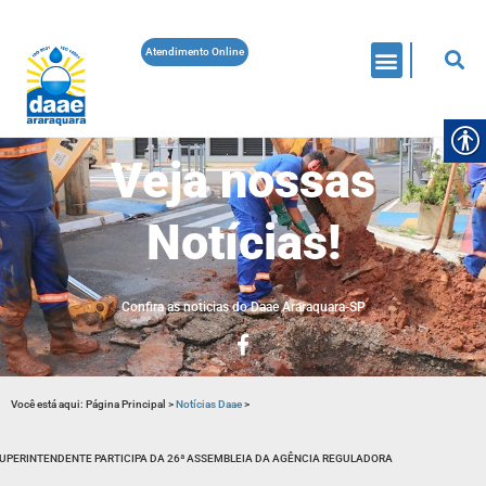
Atendimento Online
Veja nossas
Notícias!
Confira as noticias do Daae Araraquara-SP
Você está aqui:
Página Principal
>
Notícias Daae
>
UPERINTENDENTE PARTICIPA DA 26ª ASSEMBLEIA DA AGÊNCIA REGULADORA