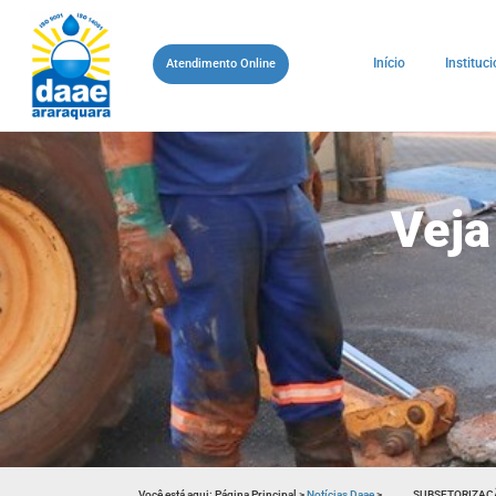
Início
Instituci
Atendimento Online
Veja
Você está aqui:
Página Principal
>
Notícias Daae
>
SUBSETORIZAÇÃ