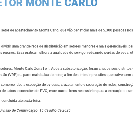
ETOR MONTE CARLO
setor de abastecimento Monte Carlo, que vão beneficiar mais de 5.300 pessoas nos 
 dividir uma grande rede de distribuição em setores menores e mais gerenciáveis, p
s reparos. Essa prática melhora a qualidade do serviço, reduzindo perdas de água, o
etores: Monte Carlo Zona I e II. Após a subsetorização, foram criados seis distritos
essão (VRP) na parte mais baixa do setor, a fim de diminuir pressões que estivessem
l, compreendeu a execução de by-pass, cruzetamento e separação de redes, construç
 de tubos e conexões de PVC, entre outros itens necessários para a execução de um 
 concluída até sexta-feira.
Divisão de Comunicação, 15 de julho de 2025