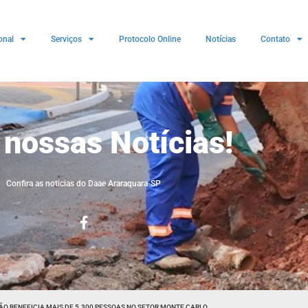
onal
Serviços
Protocolo Online
Notícias
Contato
 nossas Notícias!
Confira as noticias do Daae Araraquara-SP
O BENEFICIA MAIS DE 5.300 PESSOAS NO SETOR MONTE CARLO