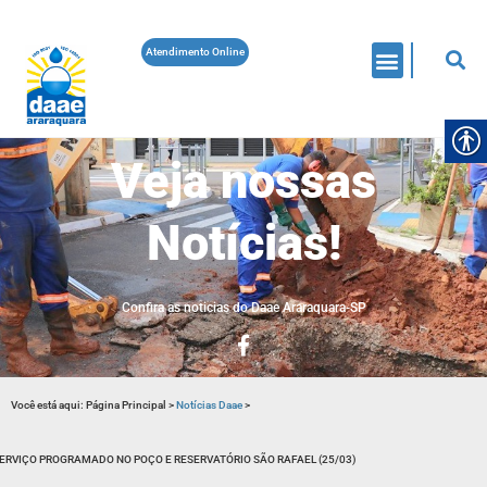
Atendimento Online
Veja nossas
Notícias!
Confira as noticias do Daae Araraquara-SP
Você está aqui:
Página Principal
>
Notícias Daae
>
ERVIÇO PROGRAMADO NO POÇO E RESERVATÓRIO SÃO RAFAEL (25/03)