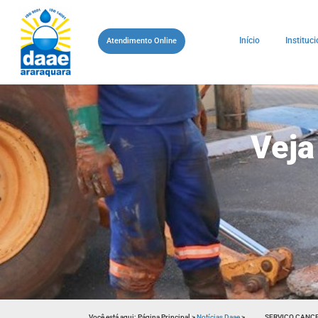
Início
Instituci
Atendimento Online
Veja
Você está aqui:
Página Principal
>
Notícias Daae
>
SERVIÇO CANCE