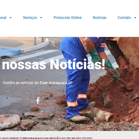
onal
Serviços
Protocolo Online
Notícias
Contato
 nossas Notícias!
Confira as noticias do Daae Araraquara-SP
LADO SERVIÇO PROGRAMADO NA REGIÃO DO SELMI DEI (20/05)