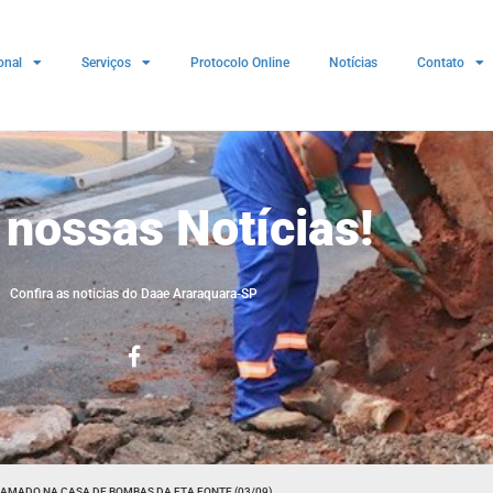
onal
Serviços
Protocolo Online
Notícias
Contato
 nossas Notícias!
Confira as noticias do Daae Araraquara-SP
AMADO NA CASA DE BOMBAS DA ETA FONTE (03/09)