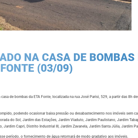
ADO NA CASA DE BOMBAS 
FONTE (03/09)
 casa de bombas da ETA Fonte, localizada na rua José Parisi, 529, a partir das 8h des
rrompido, podendo ocasionar baixa pressão ou desabastecimento nos imóveis sem cai
m Morada do Sol, Jardim das Estações, Jardim Viaduto, Jardim Paulistano, Jardim Taba
Jardim Capri, Distrito Industrial III, Jardim Zavanela, Jardim Santa Júlia, Jardim Pa
esse período, o fornecimento de água retornará de modo gradativo aos imóveis.