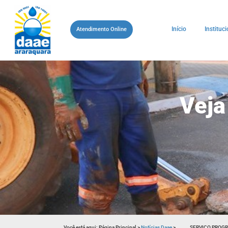
Início
Instituci
Atendimento Online
Veja
Você está aqui:
Página Principal
>
Notícias Daae
>
SERVIÇO PROGR