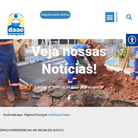
Atendimento Online
Veja nossas
Notícias!
Confira as noticias do Daae Araraquara-SP
Você está aqui:
Página Principal
>
Notícias Daae
>
ERVIÇO EMERGENCIAL NO SELMI DEI (03/07)