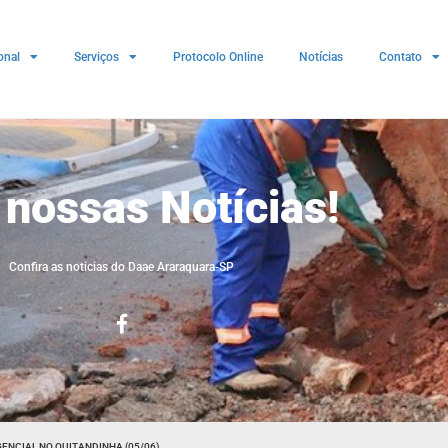
onal
Serviços
Protocolo Online
Notícias
Contato
 nossas Notícias!
Confira as noticias do Daae Araraquara-SP
ENCIAL NO QUITANDINHA (05/06)