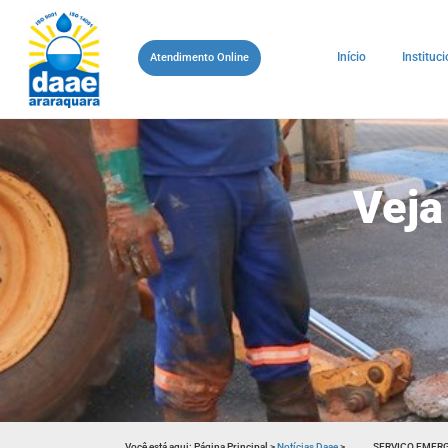
Início
Instituci
Atendimento Online
Veja
Você está aqui:
Página Principal
>
Notícias Daae
>
SERVIÇO EMERG