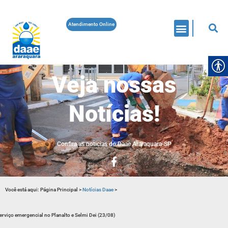
Atendimento Online
Veja nossas
Notícias!
Confira as noticias do Daae Araraquara-SP
Você está aqui:
Página Principal
>
Notícias Daae
>
erviço emergencial no Planalto e Selmi Dei (23/08)