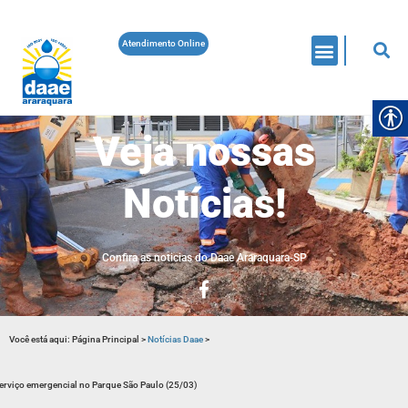
Atendimento Online
Veja nossas
Notícias!
Confira as noticias do Daae Araraquara-SP
Você está aqui:
Página Principal
>
Notícias Daae
>
erviço emergencial no Parque São Paulo (25/03)