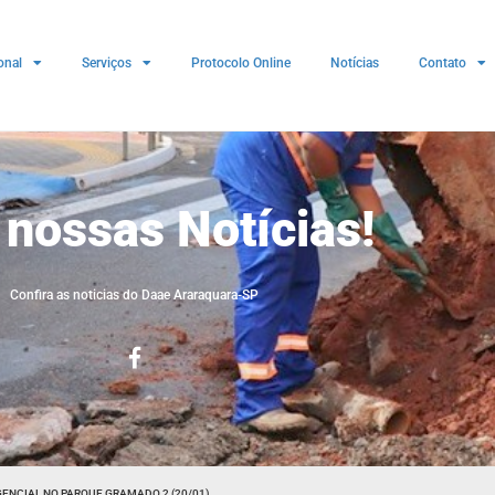
onal
Serviços
Protocolo Online
Notícias
Contato
 nossas Notícias!
Confira as noticias do Daae Araraquara-SP
ENCIAL NO PARQUE GRAMADO 2 (20/01)