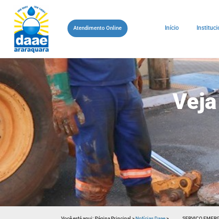
Início
Instituci
Atendimento Online
Veja
Você está aqui:
Página Principal
>
Notícias Daae
>
SERVIÇO EMERG