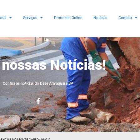
onal
Serviços
Protocolo Online
Notícias
Contato
 nossas Notícias!
Confira as noticias do Daae Araraquara-SP
ENCIAL NO MONTE CARLO (16/01)