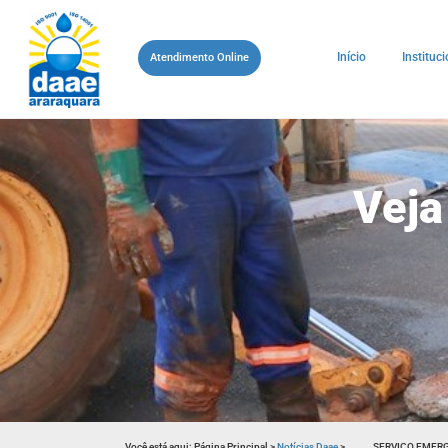
Início
Instituci
Atendimento Online
Veja
Você está aqui:
Página Principal
>
Notícias Daae
>
SERVIÇO EMERG