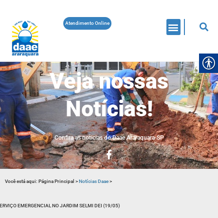
Atendimento Online
Veja nossas
Notícias!
Confira as noticias do Daae Araraquara-SP
Você está aqui:
Página Principal
>
Notícias Daae
>
ERVIÇO EMERGENCIAL NO JARDIM SELMI DEI (19/05)