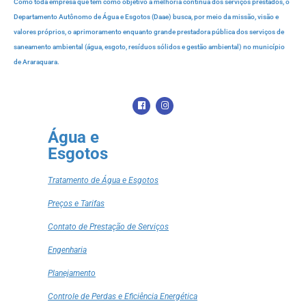
Como toda empresa que tem como objetivo a melhoria contínua dos serviços prestados, o
Departamento Autônomo de Água e Esgotos (Daae) busca, por meio da missão, visão e
valores próprios, o aprimoramento enquanto grande prestadora pública dos serviços de
saneamento ambiental (água, esgoto, resíduos sólidos e gestão ambiental) no município
de Araraquara.
Água e
Esgotos
Tratamento de Água e Esgotos
Preços e Tarifas
Contato de Prestação de Serviços
Engenharia
Planejamento
Controle de Perdas e Eficiência Energética