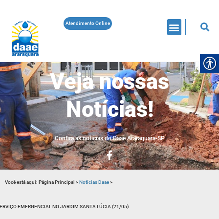
Atendimento Online
Veja nossas
Notícias!
Confira as noticias do Daae Araraquara-SP
Você está aqui:
Página Principal
>
Notícias Daae
>
ERVIÇO EMERGENCIAL NO JARDIM SANTA LÚCIA (21/05)