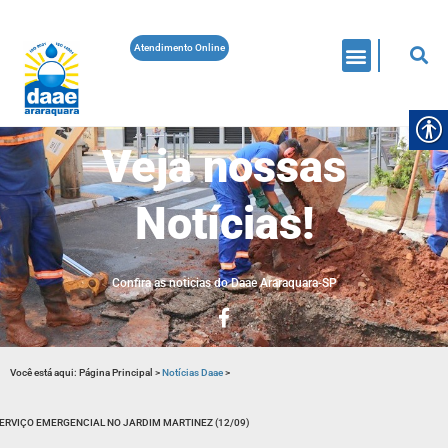
Atendimento Online
Veja nossas
Notícias!
Confira as noticias do Daae Araraquara-SP
Você está aqui:
Página Principal
>
Notícias Daae
>
ERVIÇO EMERGENCIAL NO JARDIM MARTINEZ (12/09)