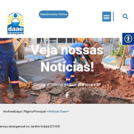
Atendimento Online
Veja nossas
Notícias!
Confira as noticias do Daae Araraquara-SP
Você está aqui:
Página Principal
>
Notícias Daae
>
erviço emergencial no Jardim Indaiá (27/04)