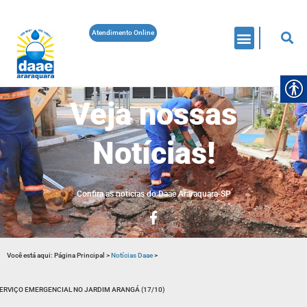
Atendimento Online
Veja nossas
Notícias!
Confira as noticias do Daae Araraquara-SP
Você está aqui:
Página Principal
>
Notícias Daae
>
ERVIÇO EMERGENCIAL NO JARDIM ARANGÁ (17/10)