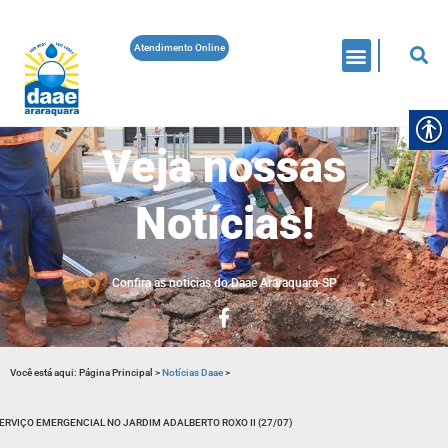
Atendimento Online
Veja nossas
Notícias!
Confira as noticias do Daae Araraquara-SP
Você está aqui:
Página Principal
>
Notícias Daae
>
ERVIÇO EMERGENCIAL NO JARDIM ADALBERTO ROXO II (27/07)