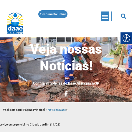
Atendimento Online
Veja nossas
Notícias!
Confira as noticias do Daae Araraquara-SP
Você está aqui:
Página Principal
>
Notícias Daae
>
erviço emergencial no Cidade Jardim (11/02)