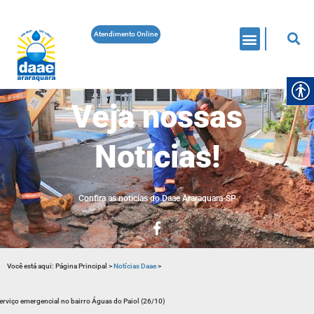
Atendimento Online
Veja nossas
Notícias!
Confira as noticias do Daae Araraquara-SP
Você está aqui:
Página Principal
>
Notícias Daae
>
erviço emergencial no bairro Águas do Paiol (26/10)