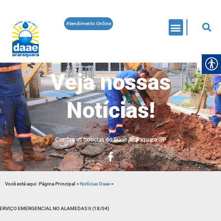
Atendimento Online
Veja nossas
Notícias!
Confira as noticias do Daae Araraquara-SP
Você está aqui:
Página Principal
>
Notícias Daae
>
ERVIÇO EMERGENCIAL NO ALAMEDAS II (18/04)