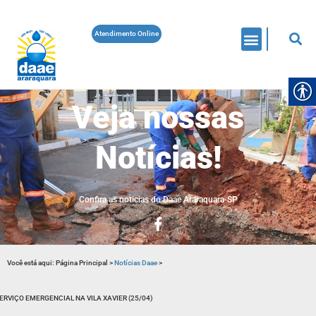
Atendimento Online
Veja nossas
Notícias!
Confira as noticias do Daae Araraquara-SP
Você está aqui:
Página Principal
>
Notícias Daae
>
ERVIÇO EMERGENCIAL NA VILA XAVIER (25/04)