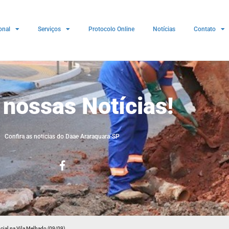
onal
Serviços
Protocolo Online
Notícias
Contato
 nossas Notícias!
Confira as noticias do Daae Araraquara-SP
cial na Vila Melhado (09/09)