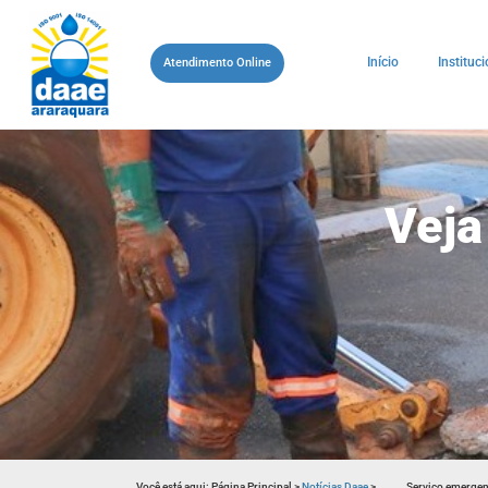
Início
Instituci
Atendimento Online
Veja
Você está aqui:
Página Principal
>
Notícias Daae
>
Serviço emergen