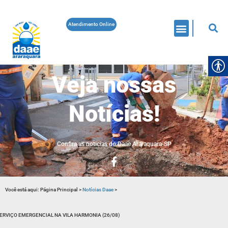
Atendimento Online
Veja nossas
Notícias!
Confira as noticias do Daae Araraquara-SP
Você está aqui:
Página Principal
>
Notícias Daae
>
ERVIÇO EMERGENCIAL NA VILA HARMONIA (26/08)