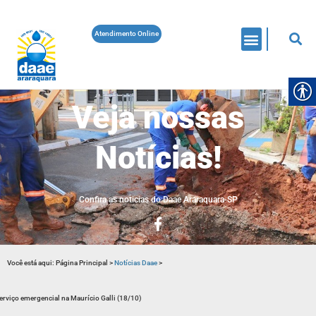
Atendimento Online
Veja nossas
Notícias!
Confira as noticias do Daae Araraquara-SP
Você está aqui:
Página Principal
>
Notícias Daae
>
erviço emergencial na Maurício Galli (18/10)