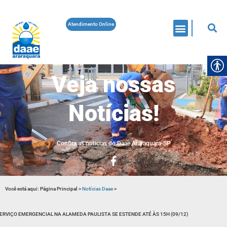
Atendimento Online
Veja nossas
Notícias!
Confira as noticias do Daae Araraquara-SP
Você está aqui:
Página Principal
>
Notícias Daae
>
ERVIÇO EMERGENCIAL NA ALAMEDA PAULISTA SE ESTENDE ATÉ ÀS 15H (09/12)