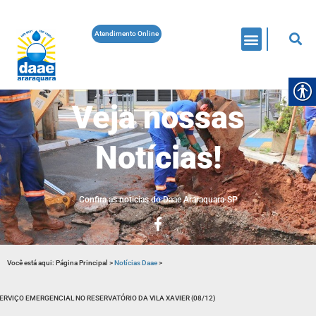
Atendimento Online
Veja nossas
Notícias!
Confira as noticias do Daae Araraquara-SP
Você está aqui:
Página Principal
>
Notícias Daae
>
ERVIÇO EMERGENCIAL NO RESERVATÓRIO DA VILA XAVIER (08/12)