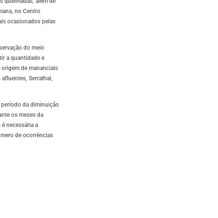
as queimadas, além de
emana, no Centro
ais ocasionados pelas
eservação do meio
ir a quantidade e
e origem de mananciais
fluentes, Serralhal,
o período da diminuição
ante os meses da
 é necessária a
úmero de ocorrências