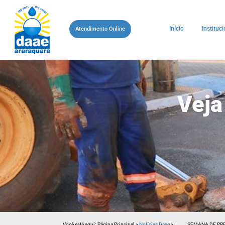
Início
Instituci
Atendimento Online
Veja
Você está aqui:
Página Principal
>
Notícias Daae
>
SEMANA DE PR