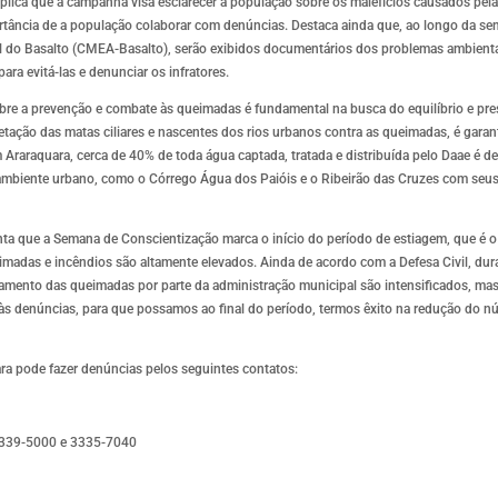
xplica que a campanha visa esclarecer a população sobre os malefícios causados pel
importância de a população colaborar com denúncias. Destaca ainda que, ao longo da s
 do Basalto (CMEA-Basalto), serão exibidos documentários dos problemas ambient
a evitá-las e denunciar os infratores.
bre a prevenção e combate às queimadas é fundamental na busca do equilíbrio e pr
getação das matas ciliares e nascentes dos rios urbanos contra as queimadas, é garant
 Araraquara, cerca de 40% de toda água captada, tratada e distribuída pelo Daae é d
 ambiente urbano, como o Córrego Água dos Paióis e o Ribeirão das Cruzes com seus a
enta que a Semana de Conscientização marca o início do período de estiagem, que é 
madas e incêndios são altamente elevados. Ainda de acordo com a Defesa Civil, dur
tamento das queimadas por parte da administração municipal são intensificados, mas
 às denúncias, para que possamos ao final do período, termos êxito na redução do n
a pode fazer denúncias pelos seguintes contatos:
 3339-5000 e 3335-7040