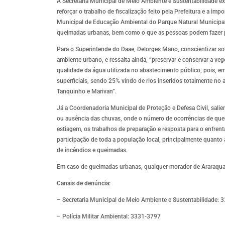
A Secretaria Municipal de Meio Ambiente e Sustentabilidade e
reforçar o trabalho de fiscalização feito pela Prefeitura e a 
Municipal de Educação Ambiental do Parque Natural Municipal
queimadas urbanas, bem como o que as pessoas podem fazer par
Para o Superintende do Daae, Delorges Mano, conscientizar so
ambiente urbano, e ressalta ainda, “preservar e conservar a ve
qualidade da água utilizada no abastecimento público, pois, em
superficiais, sendo 25% vindo de rios inseridos totalmente no
Tanquinho e Marivan”.
Já a Coordenadoria Municipal de Proteção e Defesa Civil, sali
ou ausência das chuvas, onde o número de ocorrências de quei
estiagem, os trabalhos de preparação e resposta para o enfren
participação de toda a população local, principalmente quanto
de incêndios e queimadas.
Em caso de queimadas urbanas, qualquer morador de Araraquar
Canais de denúncia:
– Secretaria Municipal de Meio Ambiente e Sustentabilidade:
– Polícia Militar Ambiental: 3331-3797