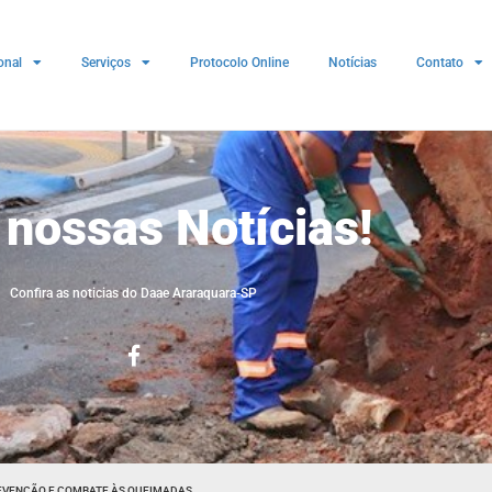
onal
Serviços
Protocolo Online
Notícias
Contato
 nossas Notícias!
Confira as noticias do Daae Araraquara-SP
EVENÇÃO E COMBATE ÀS QUEIMADAS