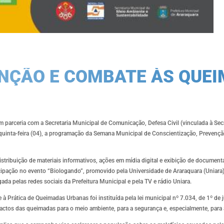
NÇÃO E COMBATE ÀS QUE
m parceria com a Secretaria Municipal de Comunicação, Defesa Civil (vinculada à Se
quinta-feira (04), a programação da Semana Municipal de Conscientização, Prevençã
istribuição de materiais informativos, ações em mídia digital e exibição de document
cipação no evento “Biologando”, promovido pela Universidade de Araraquara (Uniara),
a pelas redes sociais da Prefeitura Municipal e pela TV e rádio Uniara.
Prática de Queimadas Urbanas foi instituída pela lei municipal nº 7.034, de 1º de j
mpactos das queimadas para o meio ambiente, para a segurança e, especialmente, para