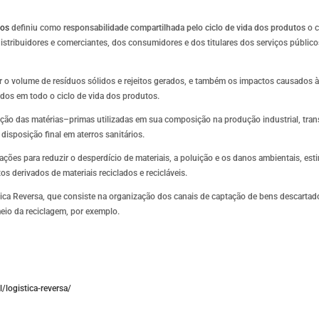
dos
definiu como
responsabilidade compartilhada pelo ciclo de vida dos produtos
o c
istribuidores e comerciantes, dos consumidores e dos titulares dos serviços públic
 o volume de resíduos sólidos e rejeitos gerados, e também os impactos causados 
dos em todo o ciclo de vida dos produtos.
ração das matérias–primas utilizadas em sua composição na produção industrial, tra
isposição final em aterros sanitários.
ações para reduzir o desperdício de materiais, a poluição e os danos ambientais, est
derivados de materiais reciclados e recicláveis.
ica Reversa, que consiste na organização dos canais de captação de bens descartad
meio da reciclagem, por exemplo.
/logistica-reversa/