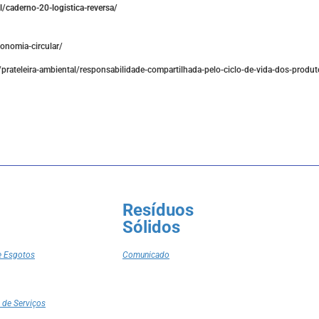
l/caderno-20-logistica-reversa/
onomia-circular/
/prateleira-ambiental/responsabilidade-compartilhada-pelo-ciclo-de-vida-dos-produt
Resíduos
Sólidos
e Esgotos
Comunicado
 de Serviços