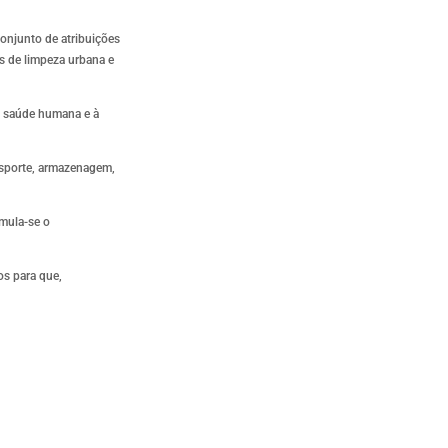
onjunto de atribuições
os de limpeza urbana e
à saúde humana e à
nsporte, armazenagem,
imula-se o
os para que,