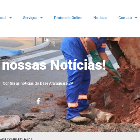
onal
Serviços
Protocolo Online
Notícias
Contato
 nossas Notícias!
Confira as noticias do Daae Araraquara-SP
DADE COMPARTILHADA