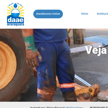
Início
Instituci
Atendimento Online
Veja
Você está aqui:
Página Principal
>
Notícias Daae
>
RESPONSABILI