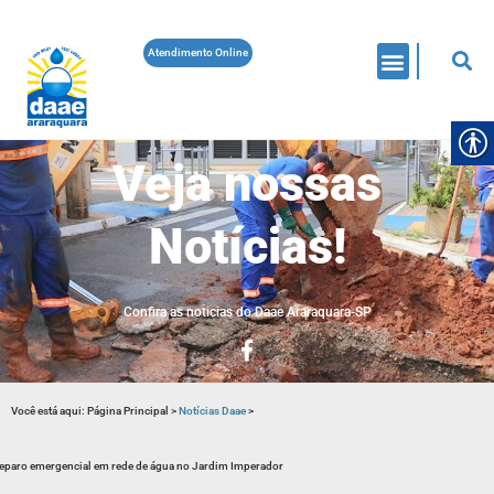
Atendimento Online
Veja nossas
Notícias!
Confira as noticias do Daae Araraquara-SP
Você está aqui:
Página Principal
>
Notícias Daae
>
eparo emergencial em rede de água no Jardim Imperador