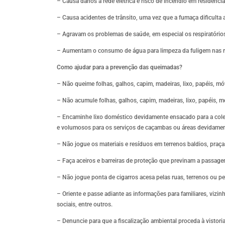
– Causa danos a rede elétrica e risco de incêndio em residência
– Causa acidentes de trânsito, uma vez que a fumaça dificulta a 
– Agravam os problemas de saúde, em especial os respiratóri
– Aumentam o consumo de água para limpeza da fuligem nas r
Como ajudar para a prevenção das queimadas?
– Não queime folhas, galhos, capim, madeiras, lixo, papéis, móv
– Não acumule folhas, galhos, capim, madeiras, lixo, papéis, 
– Encaminhe lixo doméstico devidamente ensacado para a coleta
e volumosos para os serviços de caçambas ou áreas devidament
– Não jogue os materiais e resíduos em terrenos baldios, praça
– Faça aceiros e barreiras de proteção que previnam a passag
– Não jogue ponta de cigarros acesa pelas ruas, terrenos ou pe
– Oriente e passe adiante as informações para familiares, vizi
sociais, entre outros.
– Denuncie para que a fiscalização ambiental proceda à vistoria