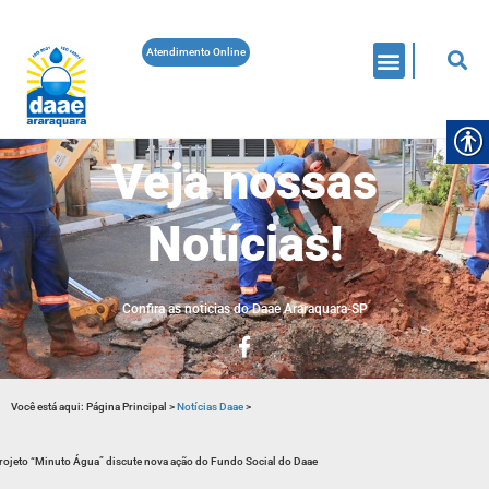
Atendimento Online
Veja nossas
Notícias!
Confira as noticias do Daae Araraquara-SP
Você está aqui:
Página Principal
>
Notícias Daae
>
rojeto “Minuto Água” discute nova ação do Fundo Social do Daae