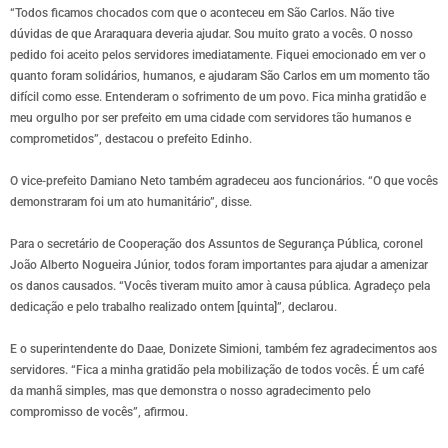
“Todos ficamos chocados com que o aconteceu em São Carlos. Não tive
dúvidas de que Araraquara deveria ajudar. Sou muito grato a vocês. O nosso
pedido foi aceito pelos servidores imediatamente. Fiquei emocionado em ver o
quanto foram solidários, humanos, e ajudaram São Carlos em um momento tão
difícil como esse. Entenderam o sofrimento de um povo. Fica minha gratidão e
meu orgulho por ser prefeito em uma cidade com servidores tão humanos e
comprometidos”, destacou o prefeito Edinho.
O vice-prefeito Damiano Neto também agradeceu aos funcionários. “O que vocês
demonstraram foi um ato humanitário”, disse.
Para o secretário de Cooperação dos Assuntos de Segurança Pública, coronel
João Alberto Nogueira Júnior, todos foram importantes para ajudar a amenizar
os danos causados. “Vocês tiveram muito amor à causa pública. Agradeço pela
dedicação e pelo trabalho realizado ontem [quinta]”, declarou.
E o superintendente do Daae, Donizete Simioni, também fez agradecimentos aos
servidores. “Fica a minha gratidão pela mobilização de todos vocês. É um café
da manhã simples, mas que demonstra o nosso agradecimento pelo
compromisso de vocês”, afirmou.