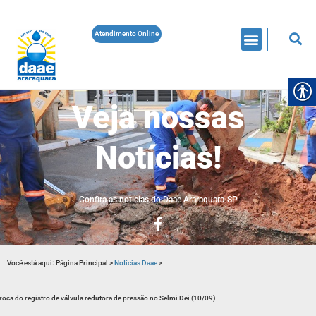
Atendimento Online
Veja nossas
Notícias!
Confira as noticias do Daae Araraquara-SP
Você está aqui:
Página Principal
>
Notícias Daae
>
roca do registro de válvula redutora de pressão no Selmi Dei (10/09)