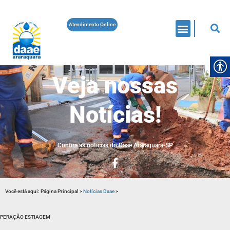
Atendimento Online
Veja nossas
Notícias!
Confira as noticias do Daae Araraquara-SP
Você está aqui:
Página Principal
>
Notícias Daae
>
PERAÇÃO ESTIAGEM