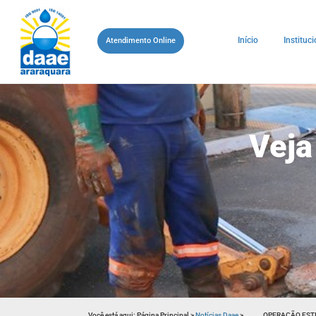
Início
Instituci
Atendimento Online
Veja
Você está aqui:
Página Principal
>
Notícias Daae
>
OPERAÇÃO EST