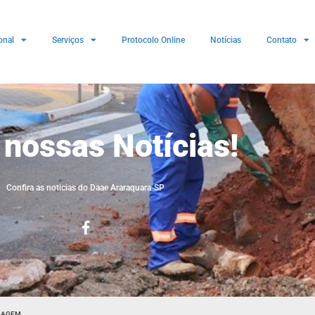
onal
Serviços
Protocolo Online
Notícias
Contato
 nossas Notícias!
Confira as noticias do Daae Araraquara-SP
IAGEM