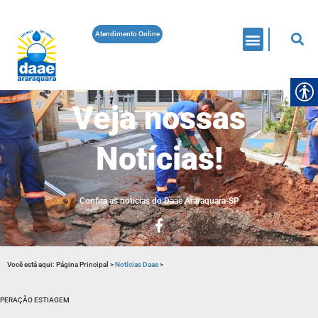
Atendimento Online
Veja nossas
Notícias!
Confira as noticias do Daae Araraquara-SP
Você está aqui:
Página Principal
>
Notícias Daae
>
PERAÇÃO ESTIAGEM