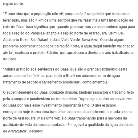
região norte.
“É uma obra que a população não vê, porque não é um prédio que está sendo
levantado, mas são 4 km de uma adutora que vai fazer mais uma interligação de
rede do Daae. Isso significa que, quando precisar, nós vamos bombear água para
toda a região do Parque Planalto e a região norte de Araraquara. Selmi Dei,
Adalberto Roxo, São Rafael, Indaiá, Valle Verde, Serra Azul. Quando algum
problema acontecer nos poços da região norte, a água daqui também vai chegar
até lá”, explicou o prefeito Edinho, que agradeceu à diretoria e aos trabalhadores
do Daae.
“Minha gratidão aos servidores do Daae, que são o grande patrimônio desta
autarquia que é referência para todo o Brasil em abastecimento de água,
tratamento de esgoto e saneamento ambiental”, complementou.
O superintendente do Daae, Donizete Simioni, também ressaltou o trabalho feito
pela autarquia e parabenizou os funcionários. “Agradeço a todos os servidores
do Daae por mais esse investimento importantíssimo. O que estamos
entregando hoje é uma obra fundamental para o abastecimento de toda a zona
norte de Araraquara. Mais uma vez, é o Daae trabalhando para a melhoria da
qualidade de vida da nossa população. É inegável a qualidade da água da cidade
de Araraquara”, declarou.