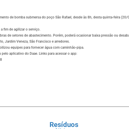
mento de bomba submersa do poço São Rafael, desde às 8h, desta quinta-feira (20/
a fim de agilizar o serviço.
bras de setores de abastecimento. Porém, poderá ocasionar baixa pressão ou desa
rlo, Jardim Veneza, São Francisco e arredores.
ilizou equipes para fornecer água com caminhão-pipa.
elo aplicativo do Daae. Links para acessar o app:
68
Resíduos