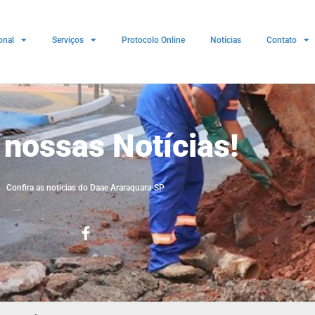
onal
Serviços
Protocolo Online
Notícias
Contato
 nossas Notícias!
Confira as noticias do Daae Araraquara-SP