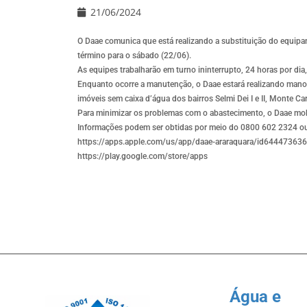
21/06/2024
O Daae comunica que está realizando a substituição do equipa
término para o sábado (22/06).
As equipes trabalharão em turno ininterrupto, 24 horas por dia, 
Enquanto ocorre a manutenção, o Daae estará realizando mano
imóveis sem caixa d’água dos bairros Selmi Dei I e II, Monte Ca
Para minimizar os problemas com o abastecimento, o Daae mob
Informações podem ser obtidas por meio do 0800 602 2324 ou p
https://apps.apple.com/us/app/daae-araraquara/id64447363
https://play.google.com/store/apps
Água e